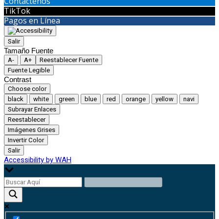
Contáctenos
TikTok
Pagos en Línea
Salir
Tamaño Fuente
A-
A+
Reestablecer Fuente
Fuente Legible
Contrast
Choose color
black
white
green
blue
red
orange
yellow
navi
Subrayar Enlaces
Reestablecer
Imágenes Grises
Invertir Color
Salir
Accessibility by WAH