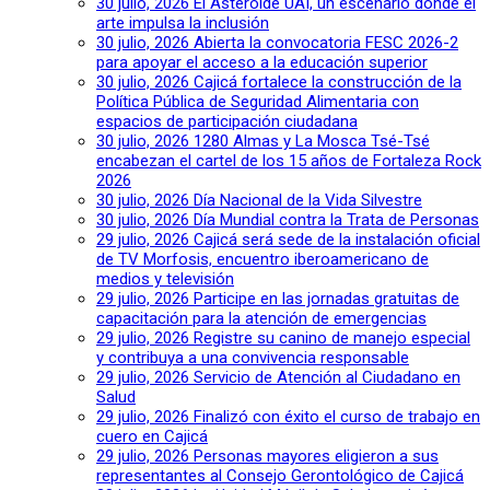
30 julio, 2026
El Asteroide UAI, un escenario donde el
arte impulsa la inclusión
30 julio, 2026
Abierta la convocatoria FESC 2026-2
para apoyar el acceso a la educación superior
30 julio, 2026
Cajicá fortalece la construcción de la
Política Pública de Seguridad Alimentaria con
espacios de participación ciudadana
30 julio, 2026
1280 Almas y La Mosca Tsé-Tsé
encabezan el cartel de los 15 años de Fortaleza Rock
2026
30 julio, 2026
Día Nacional de la Vida Silvestre
30 julio, 2026
Día Mundial contra la Trata de Personas
29 julio, 2026
Cajicá será sede de la instalación oficial
de TV Morfosis, encuentro iberoamericano de
medios y televisión
29 julio, 2026
Participe en las jornadas gratuitas de
capacitación para la atención de emergencias
29 julio, 2026
Registre su canino de manejo especial
y contribuya a una convivencia responsable
29 julio, 2026
Servicio de Atención al Ciudadano en
Salud
29 julio, 2026
Finalizó con éxito el curso de trabajo en
cuero en Cajicá
29 julio, 2026
Personas mayores eligieron a sus
representantes al Consejo Gerontológico de Cajicá