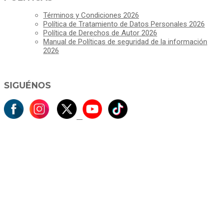
Términos y Condiciones 2026
Política de Tratamiento de Datos Personales 2026
Política de Derechos de Autor 2026
Manual de Políticas de seguridad de la información
2026
SIGUÉNOS
ALCALDÍA MUNICIPAL DE CAJICÁ
Derechos Reservados ©Alcaldía de Cajicá- Política de Privacidad
Dirección Sede Principal: Calle 2 # 4-07
Línea Gratuita PBX 8837077 - Movil PQRs +57 3152378409
Línea Anticorrupción PBX 8837077 ext 14001
Correo electrónico: ventanillapqrs-alcaldia@cajica.gov.co
Correo para Notificaciones Judiciales: