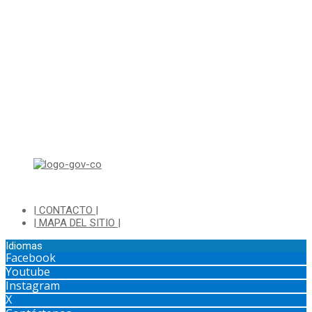
sjurnotificaciones@cajica.gov.co
Horario de Atención:
Lunes a Jueves de 8:00 a.m a 1:00 p.m - 2:00 p.m a 5:30 p.m
Viernes de 8:00 a.m a 1:00 p.m - 2:00 p.m a 4:30 p.m
Horario de Atención Ventanilla Hacienda:
Lunes a Viernes de 8:00 a.m a 4:00 p.m - Jornada Continua
Horario de Atención Sisbén:
Lunes a Jueves de 8:00 am a 12:00 pm y de 2:00 pm a 4:00 pm.
Dirección: Transversal 5 a N° 3 - 140 sur Parque Luis Carlos Galan
(Bohio)
| CONTACTO |
| MAPA DEL SITIO |
Idiomas
Facebook
Youtube
Instagram
X