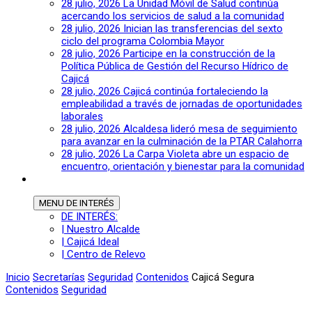
28 julio, 2026
La Unidad Móvil de Salud continúa
acercando los servicios de salud a la comunidad
28 julio, 2026
Inician las transferencias del sexto
ciclo del programa Colombia Mayor
28 julio, 2026
Participe en la construcción de la
Política Pública de Gestión del Recurso Hídrico de
Cajicá
28 julio, 2026
Cajicá continúa fortaleciendo la
empleabilidad a través de jornadas de oportunidades
laborales
28 julio, 2026
Alcaldesa lideró mesa de seguimiento
para avanzar en la culminación de la PTAR Calahorra
28 julio, 2026
La Carpa Violeta abre un espacio de
encuentro, orientación y bienestar para la comunidad
MENU
DE INTERÉS
DE INTERÉS:
| Nuestro Alcalde
| Cajicá Ideal
| Centro de Relevo
Inicio
Secretarías
Seguridad
Contenidos
Cajicá Segura
Contenidos
Seguridad