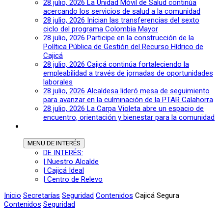
28 julio, 2026
La Unidad Móvil de Salud continúa
acercando los servicios de salud a la comunidad
28 julio, 2026
Inician las transferencias del sexto
ciclo del programa Colombia Mayor
28 julio, 2026
Participe en la construcción de la
Política Pública de Gestión del Recurso Hídrico de
Cajicá
28 julio, 2026
Cajicá continúa fortaleciendo la
empleabilidad a través de jornadas de oportunidades
laborales
28 julio, 2026
Alcaldesa lideró mesa de seguimiento
para avanzar en la culminación de la PTAR Calahorra
28 julio, 2026
La Carpa Violeta abre un espacio de
encuentro, orientación y bienestar para la comunidad
MENU
DE INTERÉS
DE INTERÉS:
| Nuestro Alcalde
| Cajicá Ideal
| Centro de Relevo
Inicio
Secretarías
Seguridad
Contenidos
Cajicá Segura
Contenidos
Seguridad