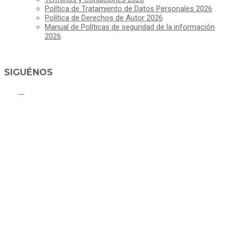
Política de Tratamiento de Datos Personales 2026
Política de Derechos de Autor 2026
Manual de Políticas de seguridad de la información
2026
SIGUÉNOS
ALCALDÍA MUNICIPAL DE CAJICÁ
Derechos Reservados ©Alcaldía de Cajicá- Política de Privacidad
Dirección Sede Principal: Calle 2 # 4-07
Línea Gratuita PBX 8837077 - Movil PQRs +57 3152378409
Línea Anticorrupción PBX 8837077 ext 14001
Correo electrónico: ventanillapqrs-alcaldia@cajica.gov.co
Correo para Notificaciones Judiciales:
sjurnotificaciones@cajica.gov.co
Horario de Atención:
Lunes a Jueves de 8:00 a.m a 1:00 p.m - 2:00 p.m a 5:30 p.m