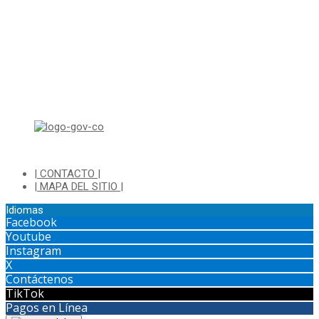
Viernes de 8:00 a.m a 1:00 p.m - 2:00 p.m a 4:30 p.m
Horario de Atención Ventanilla Hacienda:
Lunes a Viernes de 8:00 a.m a 4:00 p.m - Jornada Continua
Horario de Atención Sisbén:
Lunes a Jueves de 8:00 am a 12:00 pm y de 2:00 pm a 4:00 pm.
Dirección: Transversal 5 a N° 3 - 140 sur Parque Luis Carlos Galan
(Bohio)
| CONTACTO |
| MAPA DEL SITIO |
Idiomas
Facebook
Youtube
Instagram
X
Contáctenos
TikTok
Pagos en Línea