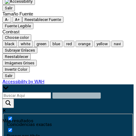
Salir
Tamaño Fuente
A-
A+
Reestablecer Fuente
Fuente Legible
Contrast
Choose color
black
white
green
blue
red
orange
yellow
navi
Subrayar Enlaces
Reestablecer
Imágenes Grises
Invertir Color
Salir
Accessibility by WAH
Más resultados
Coincidencias exactas
Buscar por título