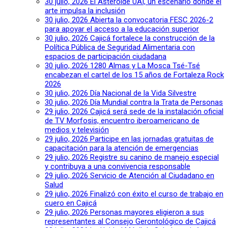
30 julio, 2026
El Asteroide UAI, un escenario donde el
arte impulsa la inclusión
30 julio, 2026
Abierta la convocatoria FESC 2026-2
para apoyar el acceso a la educación superior
30 julio, 2026
Cajicá fortalece la construcción de la
Política Pública de Seguridad Alimentaria con
espacios de participación ciudadana
30 julio, 2026
1280 Almas y La Mosca Tsé-Tsé
encabezan el cartel de los 15 años de Fortaleza Rock
2026
30 julio, 2026
Día Nacional de la Vida Silvestre
30 julio, 2026
Día Mundial contra la Trata de Personas
29 julio, 2026
Cajicá será sede de la instalación oficial
de TV Morfosis, encuentro iberoamericano de
medios y televisión
29 julio, 2026
Participe en las jornadas gratuitas de
capacitación para la atención de emergencias
29 julio, 2026
Registre su canino de manejo especial
y contribuya a una convivencia responsable
29 julio, 2026
Servicio de Atención al Ciudadano en
Salud
29 julio, 2026
Finalizó con éxito el curso de trabajo en
cuero en Cajicá
29 julio, 2026
Personas mayores eligieron a sus
representantes al Consejo Gerontológico de Cajicá