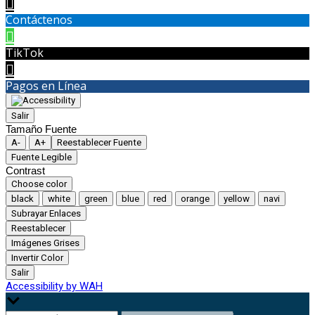
Contáctenos
TikTok
Pagos en Línea
Salir
Tamaño Fuente
A-
A+
Reestablecer Fuente
Fuente Legible
Contrast
Choose color
black
white
green
blue
red
orange
yellow
navi
Subrayar Enlaces
Reestablecer
Imágenes Grises
Invertir Color
Salir
Accessibility by WAH