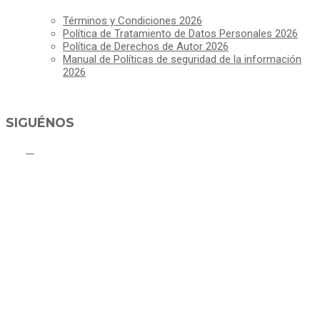
Términos y Condiciones 2026
Política de Tratamiento de Datos Personales 2026
Política de Derechos de Autor 2026
Manual de Políticas de seguridad de la información
2026
SIGUÉNOS
ALCALDÍA MUNICIPAL DE CAJICÁ
Derechos Reservados ©Alcaldía de Cajicá- Política de Privacidad
Dirección Sede Principal: Calle 2 # 4-07
Línea Gratuita PBX 8837077 - Movil PQRs +57 3152378409
Línea Anticorrupción PBX 8837077 ext 14001
Correo electrónico: ventanillapqrs-alcaldia@cajica.gov.co
Correo para Notificaciones Judiciales:
sjurnotificaciones@cajica.gov.co