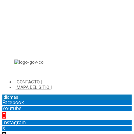
Horario de Atención:
Lunes a Jueves de 8:00 a.m a 1:00 p.m - 2:00 p.m a 5:30 p.m
Viernes de 8:00 a.m a 1:00 p.m - 2:00 p.m a 4:30 p.m
Horario de Atención Ventanilla Hacienda:
Lunes a Viernes de 8:00 a.m a 4:00 p.m - Jornada Continua
Horario de Atención Sisbén:
Lunes a Jueves de 8:00 am a 12:00 pm y de 2:00 pm a 4:00 pm.
Dirección: Transversal 5 a N° 3 - 140 sur Parque Luis Carlos Galan
(Bohio)
| CONTACTO |
| MAPA DEL SITIO |
Idiomas
Facebook
Youtube
Instagram
X