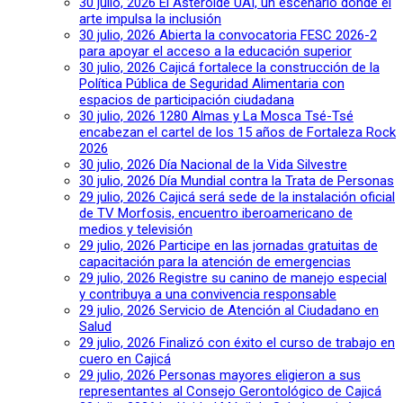
30 julio, 2026
El Asteroide UAI, un escenario donde el
arte impulsa la inclusión
30 julio, 2026
Abierta la convocatoria FESC 2026-2
para apoyar el acceso a la educación superior
30 julio, 2026
Cajicá fortalece la construcción de la
Política Pública de Seguridad Alimentaria con
espacios de participación ciudadana
30 julio, 2026
1280 Almas y La Mosca Tsé-Tsé
encabezan el cartel de los 15 años de Fortaleza Rock
2026
30 julio, 2026
Día Nacional de la Vida Silvestre
30 julio, 2026
Día Mundial contra la Trata de Personas
29 julio, 2026
Cajicá será sede de la instalación oficial
de TV Morfosis, encuentro iberoamericano de
medios y televisión
29 julio, 2026
Participe en las jornadas gratuitas de
capacitación para la atención de emergencias
29 julio, 2026
Registre su canino de manejo especial
y contribuya a una convivencia responsable
29 julio, 2026
Servicio de Atención al Ciudadano en
Salud
29 julio, 2026
Finalizó con éxito el curso de trabajo en
cuero en Cajicá
29 julio, 2026
Personas mayores eligieron a sus
representantes al Consejo Gerontológico de Cajicá