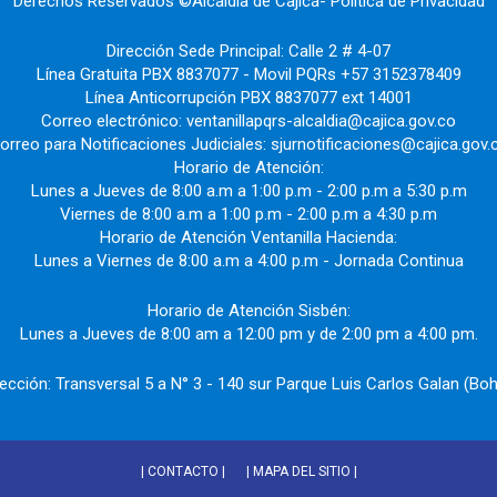
Derechos Reservados ©Alcaldía de Cajicá- Política de Privacidad
Dirección Sede Principal: Calle 2 # 4-07
Línea Gratuita PBX 8837077 - Movil PQRs +57 3152378409
Línea Anticorrupción PBX 8837077 ext 14001
Correo electrónico: ventanillapqrs-alcaldia@cajica.gov.co
orreo para Notificaciones Judiciales: sjurnotificaciones@cajica.gov.
Horario de Atención:
Lunes a Jueves de 8:00 a.m a 1:00 p.m - 2:00 p.m a 5:30 p.m
Viernes de 8:00 a.m a 1:00 p.m - 2:00 p.m a 4:30 p.m
Horario de Atención Ventanilla Hacienda:
Lunes a Viernes de 8:00 a.m a 4:00 p.m - Jornada Continua
Horario de Atención Sisbén:
Lunes a Jueves de 8:00 am a 12:00 pm y de 2:00 pm a 4:00 pm.
rección: Transversal 5 a N° 3 - 140 sur Parque Luis Carlos Galan (Boh
| CONTACTO |
| MAPA DEL SITIO |