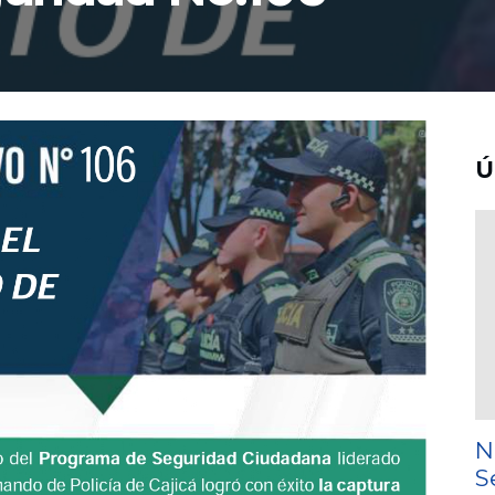
Ú
N
S