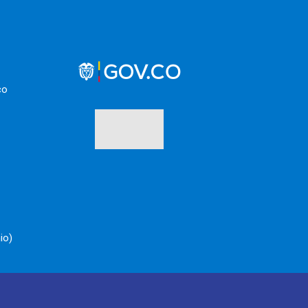
co
io)