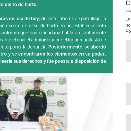
D
5 a
La
no
Po