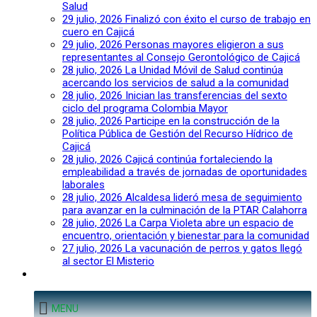
Salud
29 julio, 2026
Finalizó con éxito el curso de trabajo en
cuero en Cajicá
29 julio, 2026
Personas mayores eligieron a sus
representantes al Consejo Gerontológico de Cajicá
28 julio, 2026
La Unidad Móvil de Salud continúa
acercando los servicios de salud a la comunidad
28 julio, 2026
Inician las transferencias del sexto
ciclo del programa Colombia Mayor
28 julio, 2026
Participe en la construcción de la
Política Pública de Gestión del Recurso Hídrico de
Cajicá
28 julio, 2026
Cajicá continúa fortaleciendo la
empleabilidad a través de jornadas de oportunidades
laborales
28 julio, 2026
Alcaldesa lideró mesa de seguimiento
para avanzar en la culminación de la PTAR Calahorra
28 julio, 2026
La Carpa Violeta abre un espacio de
encuentro, orientación y bienestar para la comunidad
27 julio, 2026
La vacunación de perros y gatos llegó
al sector El Misterio
MENU