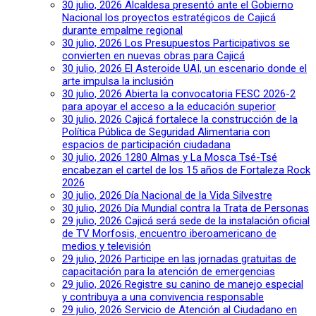
30 julio, 2026
Alcaldesa presentó ante el Gobierno
Nacional los proyectos estratégicos de Cajicá
durante empalme regional
30 julio, 2026
Los Presupuestos Participativos se
convierten en nuevas obras para Cajicá
30 julio, 2026
El Asteroide UAI, un escenario donde el
arte impulsa la inclusión
30 julio, 2026
Abierta la convocatoria FESC 2026-2
para apoyar el acceso a la educación superior
30 julio, 2026
Cajicá fortalece la construcción de la
Política Pública de Seguridad Alimentaria con
espacios de participación ciudadana
30 julio, 2026
1280 Almas y La Mosca Tsé-Tsé
encabezan el cartel de los 15 años de Fortaleza Rock
2026
30 julio, 2026
Día Nacional de la Vida Silvestre
30 julio, 2026
Día Mundial contra la Trata de Personas
29 julio, 2026
Cajicá será sede de la instalación oficial
de TV Morfosis, encuentro iberoamericano de
medios y televisión
29 julio, 2026
Participe en las jornadas gratuitas de
capacitación para la atención de emergencias
29 julio, 2026
Registre su canino de manejo especial
y contribuya a una convivencia responsable
29 julio, 2026
Servicio de Atención al Ciudadano en