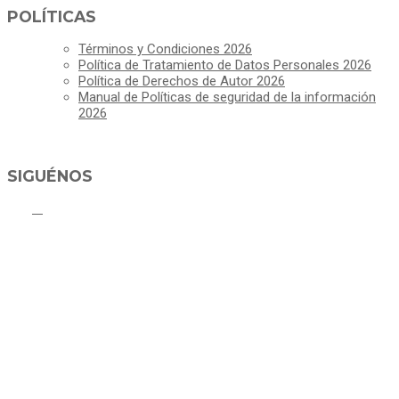
POLÍTICAS
Términos y Condiciones 2026
Política de Tratamiento de Datos Personales 2026
Política de Derechos de Autor 2026
Manual de Políticas de seguridad de la información
2026
SIGUÉNOS
ALCALDÍA MUNICIPAL DE CAJICÁ
Derechos Reservados ©Alcaldía de Cajicá- Política de Privacidad
Dirección Sede Principal: Calle 2 # 4-07
Línea Gratuita PBX 8837077 - Movil PQRs +57 3152378409
Línea Anticorrupción PBX 8837077 ext 14001