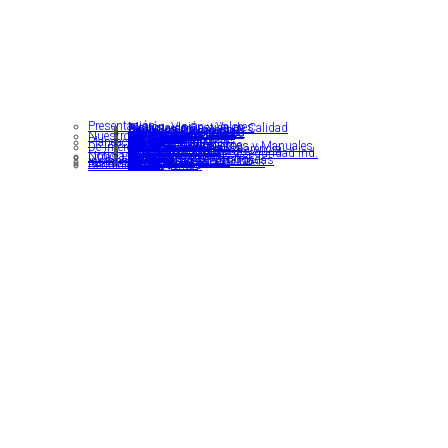
Presentación
Misión, Visión y Valores
Sistema de Gestión de Calidad
Organigrama
Símbolos Cajiqueños
Código de Integridad
Personal de la Alcaldía
Programa de Gobierno
Manual de Identidad
Mapa del Sitio
Nuestro Municipio
Información General
Territorios
Mapas
Indicadores
Turismo
Planeación y Ejecución
Nuestros Planes
Nuestros Proyectos
Procesos de empalme
Políticas, Lineamientos y Manuales
De Interés
Correo Electrónico
Declaración de Transparencia
Plan de Desarrollo
Entidades Educativas
CDI ́s
Reglamento higiene y seguridad Ind.
SECOP I
SECOP II
Noticias del municipio
Otras Entidades
Concejo Municipal
Organismos de Control
Entidades Descentralizadas
Instancias de Participación
Directorio de Asociaciones
Normatividad
Normograma
Rendición de Cuentas