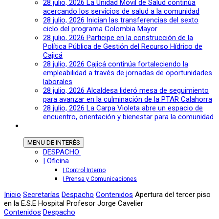
28 julio, 2026
La Unidad Móvil de Salud continúa
acercando los servicios de salud a la comunidad
28 julio, 2026
Inician las transferencias del sexto
ciclo del programa Colombia Mayor
28 julio, 2026
Participe en la construcción de la
Política Pública de Gestión del Recurso Hídrico de
Cajicá
28 julio, 2026
Cajicá continúa fortaleciendo la
empleabilidad a través de jornadas de oportunidades
laborales
28 julio, 2026
Alcaldesa lideró mesa de seguimiento
para avanzar en la culminación de la PTAR Calahorra
28 julio, 2026
La Carpa Violeta abre un espacio de
encuentro, orientación y bienestar para la comunidad
MENU
DE INTERÉS
DESPACHO:
| Oficina
| Control Interno
| Prensa y Comunicaciones
Inicio
Secretarías
Despacho
Contenidos
Apertura del tercer piso
en la E.S.E Hospital Profesor Jorge Cavelier
Contenidos
Despacho