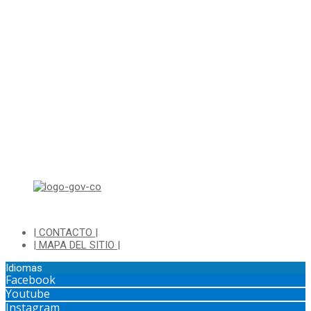
Correo electrónico: ventanillapqrs-alcaldia@cajica.gov.co
Correo para Notificaciones Judiciales:
sjurnotificaciones@cajica.gov.co
Horario de Atención:
Lunes a Jueves de 8:00 a.m a 1:00 p.m - 2:00 p.m a 5:30 p.m
Viernes de 8:00 a.m a 1:00 p.m - 2:00 p.m a 4:30 p.m
Horario de Atención Ventanilla Hacienda:
Lunes a Viernes de 8:00 a.m a 4:00 p.m - Jornada Continua
Horario de Atención Sisbén:
Lunes a Jueves de 8:00 am a 12:00 pm y de 2:00 pm a 4:00 pm.
Dirección: Transversal 5 a N° 3 - 140 sur Parque Luis Carlos Galan
(Bohio)
| CONTACTO |
| MAPA DEL SITIO |
Idiomas
Facebook
Youtube
Instagram