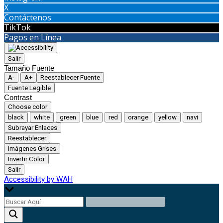
X
Contáctenos
TikTok
Pagos en Línea
Salir
Tamaño Fuente
A-
A+
Reestablecer Fuente
Fuente Legible
Contrast
Choose color
black
white
green
blue
red
orange
yellow
navi
Subrayar Enlaces
Reestablecer
Imágenes Grises
Invertir Color
Salir
Accessibility by WAH