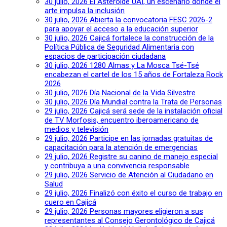
30 julio, 2026
El Asteroide UAI, un escenario donde el
arte impulsa la inclusión
30 julio, 2026
Abierta la convocatoria FESC 2026-2
para apoyar el acceso a la educación superior
30 julio, 2026
Cajicá fortalece la construcción de la
Política Pública de Seguridad Alimentaria con
espacios de participación ciudadana
30 julio, 2026
1280 Almas y La Mosca Tsé-Tsé
encabezan el cartel de los 15 años de Fortaleza Rock
2026
30 julio, 2026
Día Nacional de la Vida Silvestre
30 julio, 2026
Día Mundial contra la Trata de Personas
29 julio, 2026
Cajicá será sede de la instalación oficial
de TV Morfosis, encuentro iberoamericano de
medios y televisión
29 julio, 2026
Participe en las jornadas gratuitas de
capacitación para la atención de emergencias
29 julio, 2026
Registre su canino de manejo especial
y contribuya a una convivencia responsable
29 julio, 2026
Servicio de Atención al Ciudadano en
Salud
29 julio, 2026
Finalizó con éxito el curso de trabajo en
cuero en Cajicá
29 julio, 2026
Personas mayores eligieron a sus
representantes al Consejo Gerontológico de Cajicá