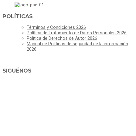
POLÍTICAS
Términos y Condiciones 2026
Política de Tratamiento de Datos Personales 2026
Política de Derechos de Autor 2026
Manual de Políticas de seguridad de la información
2026
SIGUÉNOS
ALCALDÍA MUNICIPAL DE CAJICÁ
Derechos Reservados ©Alcaldía de Cajicá- Política de Privacidad
Dirección Sede Principal: Calle 2 # 4-07
Línea Gratuita PBX 8837077 - Movil PQRs +57 3152378409
Línea Anticorrupción PBX 8837077 ext 14001