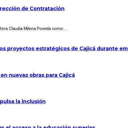
irección de Contratación
octora Claudia Milena Poveda como …
los proyectos estratégicos de Cajicá durante e
 en nuevas obras para Cajicá
pulsa la inclusión
r el acceso a la educación superior