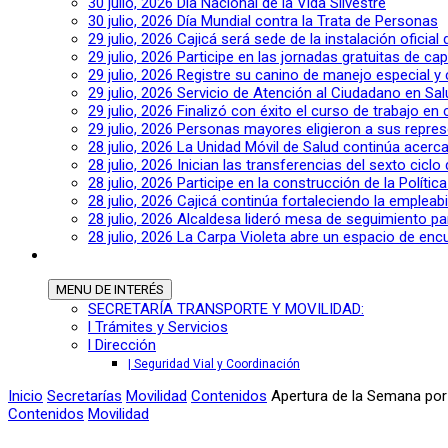
30 julio, 2026
Día Nacional de la Vida Silvestre
30 julio, 2026
Día Mundial contra la Trata de Personas
29 julio, 2026
Cajicá será sede de la instalación oficia
29 julio, 2026
Participe en las jornadas gratuitas de c
29 julio, 2026
Registre su canino de manejo especial y
29 julio, 2026
Servicio de Atención al Ciudadano en Sal
29 julio, 2026
Finalizó con éxito el curso de trabajo en
29 julio, 2026
Personas mayores eligieron a sus repres
28 julio, 2026
La Unidad Móvil de Salud continúa acerca
28 julio, 2026
Inician las transferencias del sexto cic
28 julio, 2026
Participe en la construcción de la Polític
28 julio, 2026
Cajicá continúa fortaleciendo la empleab
28 julio, 2026
Alcaldesa lideró mesa de seguimiento pa
28 julio, 2026
La Carpa Violeta abre un espacio de encu
MENU
DE INTERÉS
SECRETARÍA TRANSPORTE Y MOVILIDAD:
l Trámites y Servicios
l Dirección
| Seguridad Vial y Coordinación
Inicio
Secretarías
Movilidad
Contenidos
Apertura de la Semana por 
Contenidos
Movilidad