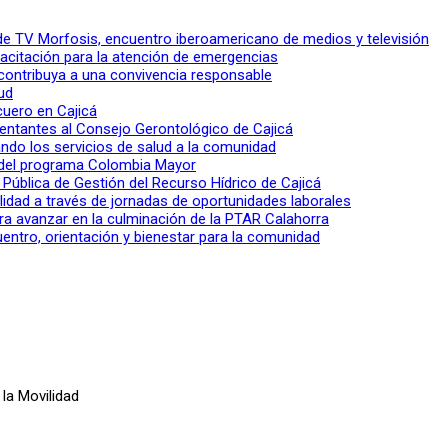
l de TV Morfosis, encuentro iberoamericano de medios y televisión
apacitación para la atención de emergencias
 contribuya a una convivencia responsable
ud
 cuero en Cajicá
entantes al Consejo Gerontológico de Cajicá
ndo los servicios de salud a la comunidad
lo del programa Colombia Mayor
a Pública de Gestión del Recurso Hídrico de Cajicá
ilidad a través de jornadas de oportunidades laborales
ra avanzar en la culminación de la PTAR Calahorra
entro, orientación y bienestar para la comunidad
la Movilidad