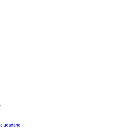
l
n ciudadana