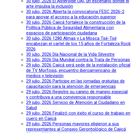
30 julio, 2026
El Asteroide UAI, un escenario donde el
arte impulsa la inclusión
30 julio, 2026
Abierta la convocatoria FESC 2026-2
para apoyar el acceso a la educación superior
30 julio, 2026
Cajicá fortalece la construcción de la
Política Pública de Seguridad Alimentaria con
espacios de participación ciudadana
30 julio, 2026
1280 Almas y La Mosca Tsé-Tsé
encabezan el cartel de los 15 años de Fortaleza Rock
2026
30 julio, 2026
Día Nacional de la Vida Silvestre
30 julio, 2026
Día Mundial contra la Trata de Personas
29 julio, 2026
Cajicá será sede de la instalación oficial
de TV Morfosis, encuentro iberoamericano de
medios y televisión
29 julio, 2026
Participe en las jornadas gratuitas de
capacitación para la atención de emergencias
29 julio, 2026
Registre su canino de manejo especial
y contribuya a una convivencia responsable
29 julio, 2026
Servicio de Atención al Ciudadano en
Salud
29 julio, 2026
Finalizó con éxito el curso de trabajo en
cuero en Cajicá
29 julio, 2026
Personas mayores eligieron a sus
representantes al Consejo Gerontológico de Cajicá