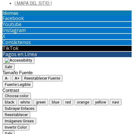
| MAPA DEL SITIO |
Idiomas
Facebook
Youtube
Instagram
X
Contáctenos
TikTok
Pagos en Línea
Salir
Tamaño Fuente
A-
A+
Reestablecer Fuente
Fuente Legible
Contrast
Choose color
black
white
green
blue
red
orange
yellow
navi
Subrayar Enlaces
Reestablecer
Imágenes Grises
Invertir Color
Salir