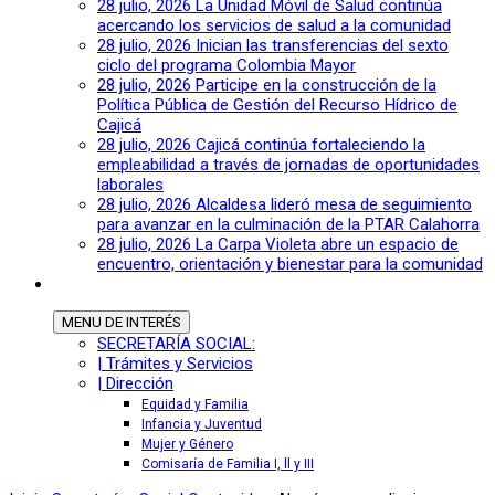
28 julio, 2026
La Unidad Móvil de Salud continúa
acercando los servicios de salud a la comunidad
28 julio, 2026
Inician las transferencias del sexto
ciclo del programa Colombia Mayor
28 julio, 2026
Participe en la construcción de la
Política Pública de Gestión del Recurso Hídrico de
Cajicá
28 julio, 2026
Cajicá continúa fortaleciendo la
empleabilidad a través de jornadas de oportunidades
laborales
28 julio, 2026
Alcaldesa lideró mesa de seguimiento
para avanzar en la culminación de la PTAR Calahorra
28 julio, 2026
La Carpa Violeta abre un espacio de
encuentro, orientación y bienestar para la comunidad
MENU
DE INTERÉS
SECRETARÍA SOCIAL:
| Trámites y Servicios
| Dirección
Equidad y Familia
Infancia y Juventud
Mujer y Género
Comisaría de Familia I, ll y III