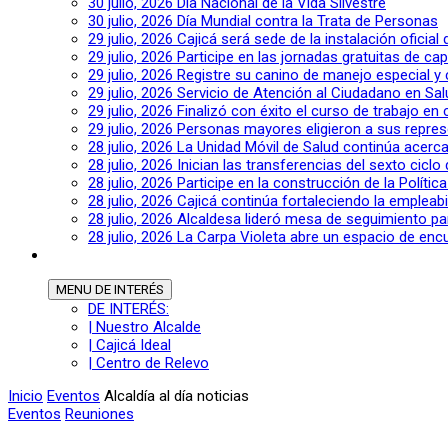
30 julio, 2026
Día Nacional de la Vida Silvestre
30 julio, 2026
Día Mundial contra la Trata de Personas
29 julio, 2026
Cajicá será sede de la instalación oficia
29 julio, 2026
Participe en las jornadas gratuitas de c
29 julio, 2026
Registre su canino de manejo especial y
29 julio, 2026
Servicio de Atención al Ciudadano en Sal
29 julio, 2026
Finalizó con éxito el curso de trabajo en
29 julio, 2026
Personas mayores eligieron a sus repres
28 julio, 2026
La Unidad Móvil de Salud continúa acerca
28 julio, 2026
Inician las transferencias del sexto cic
28 julio, 2026
Participe en la construcción de la Polític
28 julio, 2026
Cajicá continúa fortaleciendo la empleab
28 julio, 2026
Alcaldesa lideró mesa de seguimiento pa
28 julio, 2026
La Carpa Violeta abre un espacio de encu
MENU
DE INTERÉS
DE INTERÉS:
| Nuestro Alcalde
| Cajicá Ideal
| Centro de Relevo
Inicio
Eventos
Alcaldía al día noticias
Eventos
Reuniones