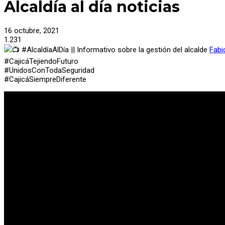
Alcaldía al día noticias
16 octubre, 2021
1.231
#AlcaldíaAlDía || Informativo sobre la gestión del alcalde
Fabi
#CajicáTejiendoFuturo
#UnidosConTodaSeguridad
#CajicáSiempreDiferente