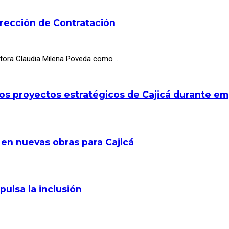
irección de Contratación
octora Claudia Milena Poveda como …
los proyectos estratégicos de Cajicá durante e
 en nuevas obras para Cajicá
pulsa la inclusión