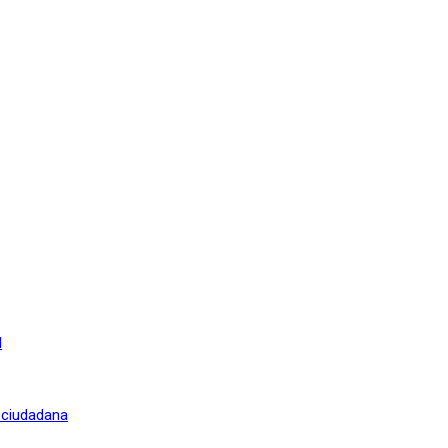
l
n ciudadana