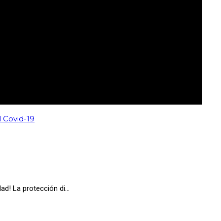
 Covid-19
idad! La protección di…