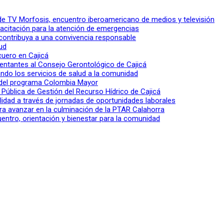
l de TV Morfosis, encuentro iberoamericano de medios y televisión
apacitación para la atención de emergencias
 contribuya a una convivencia responsable
ud
 cuero en Cajicá
entantes al Consejo Gerontológico de Cajicá
ndo los servicios de salud a la comunidad
lo del programa Colombia Mayor
a Pública de Gestión del Recurso Hídrico de Cajicá
ilidad a través de jornadas de oportunidades laborales
ra avanzar en la culminación de la PTAR Calahorra
entro, orientación y bienestar para la comunidad