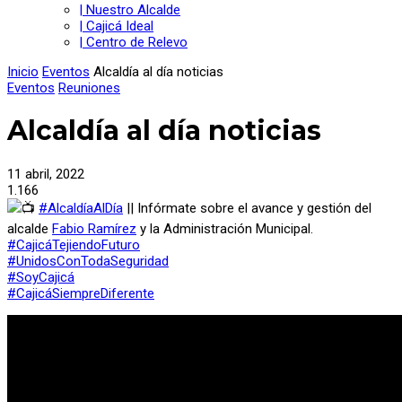
| Nuestro Alcalde
| Cajicá Ideal
| Centro de Relevo
Inicio
Eventos
Alcaldía al día noticias
Eventos
Reuniones
Alcaldía al día noticias
11 abril, 2022
1.166
#AlcaldíaAlDía
|| Infórmate sobre el avance y gestión del
alcalde
Fabio Ramírez
y la Administración Municipal.
#CajicáTejiendoFuturo
#UnidosConTodaSeguridad
#SoyCajicá
#CajicáSiempreDiferente