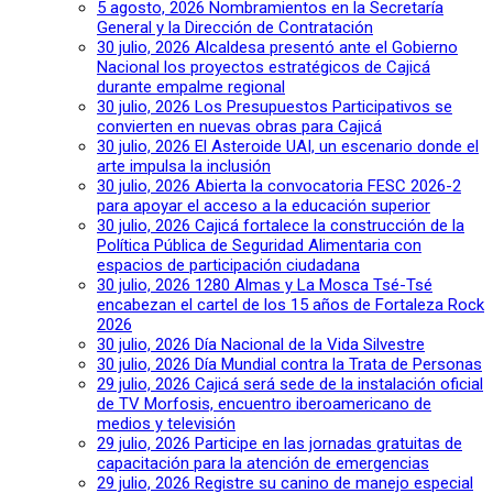
5 agosto, 2026
Nombramientos en la Secretaría
General y la Dirección de Contratación
30 julio, 2026
Alcaldesa presentó ante el Gobierno
Nacional los proyectos estratégicos de Cajicá
durante empalme regional
30 julio, 2026
Los Presupuestos Participativos se
convierten en nuevas obras para Cajicá
30 julio, 2026
El Asteroide UAI, un escenario donde el
arte impulsa la inclusión
30 julio, 2026
Abierta la convocatoria FESC 2026-2
para apoyar el acceso a la educación superior
30 julio, 2026
Cajicá fortalece la construcción de la
Política Pública de Seguridad Alimentaria con
espacios de participación ciudadana
30 julio, 2026
1280 Almas y La Mosca Tsé-Tsé
encabezan el cartel de los 15 años de Fortaleza Rock
2026
30 julio, 2026
Día Nacional de la Vida Silvestre
30 julio, 2026
Día Mundial contra la Trata de Personas
29 julio, 2026
Cajicá será sede de la instalación oficial
de TV Morfosis, encuentro iberoamericano de
medios y televisión
29 julio, 2026
Participe en las jornadas gratuitas de
capacitación para la atención de emergencias
29 julio, 2026
Registre su canino de manejo especial