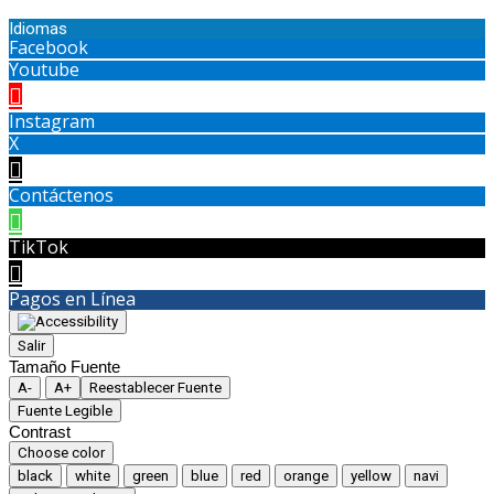
Idiomas
Facebook
Youtube
Instagram
X
Contáctenos
TikTok
Pagos en Línea
Salir
Tamaño Fuente
A-
A+
Reestablecer Fuente
Fuente Legible
Contrast
Choose color
black
white
green
blue
red
orange
yellow
navi