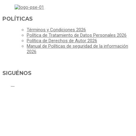
POLÍTICAS
Términos y Condiciones 2026
Política de Tratamiento de Datos Personales 2026
Política de Derechos de Autor 2026
Manual de Políticas de seguridad de la información
2026
SIGUÉNOS
ALCALDÍA MUNICIPAL DE CAJICÁ
Derechos Reservados ©Alcaldía de Cajicá- Política de Privacidad
Dirección Sede Principal: Calle 2 # 4-07
Línea Gratuita PBX 8837077 - Movil PQRs +57 3152378409
Línea Anticorrupción PBX 8837077 ext 14001