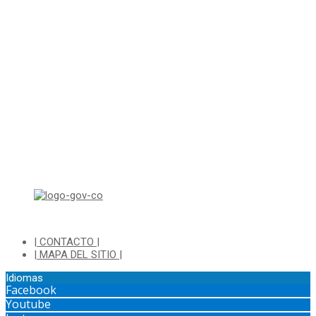
Correo electrónico: ventanillapqrs-alcaldia@cajica.gov.co
Correo para Notificaciones Judiciales:
sjurnotificaciones@cajica.gov.co
Horario de Atención:
Lunes a Jueves de 8:00 a.m a 1:00 p.m - 2:00 p.m a 5:30 p.m
Viernes de 8:00 a.m a 1:00 p.m - 2:00 p.m a 4:30 p.m
Horario de Atención Ventanilla Hacienda:
Lunes a Viernes de 8:00 a.m a 4:00 p.m - Jornada Continua
Horario de Atención Sisbén:
Lunes a Jueves de 8:00 am a 12:00 pm y de 2:00 pm a 4:00 pm.
Dirección: Transversal 5 a N° 3 - 140 sur Parque Luis Carlos Galan
(Bohio)
| CONTACTO |
| MAPA DEL SITIO |
Idiomas
Facebook
Youtube