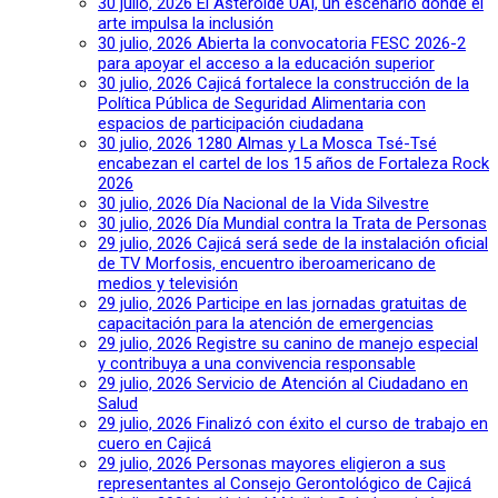
30 julio, 2026
El Asteroide UAI, un escenario donde el
arte impulsa la inclusión
30 julio, 2026
Abierta la convocatoria FESC 2026-2
para apoyar el acceso a la educación superior
30 julio, 2026
Cajicá fortalece la construcción de la
Política Pública de Seguridad Alimentaria con
espacios de participación ciudadana
30 julio, 2026
1280 Almas y La Mosca Tsé-Tsé
encabezan el cartel de los 15 años de Fortaleza Rock
2026
30 julio, 2026
Día Nacional de la Vida Silvestre
30 julio, 2026
Día Mundial contra la Trata de Personas
29 julio, 2026
Cajicá será sede de la instalación oficial
de TV Morfosis, encuentro iberoamericano de
medios y televisión
29 julio, 2026
Participe en las jornadas gratuitas de
capacitación para la atención de emergencias
29 julio, 2026
Registre su canino de manejo especial
y contribuya a una convivencia responsable
29 julio, 2026
Servicio de Atención al Ciudadano en
Salud
29 julio, 2026
Finalizó con éxito el curso de trabajo en
cuero en Cajicá
29 julio, 2026
Personas mayores eligieron a sus
representantes al Consejo Gerontológico de Cajicá