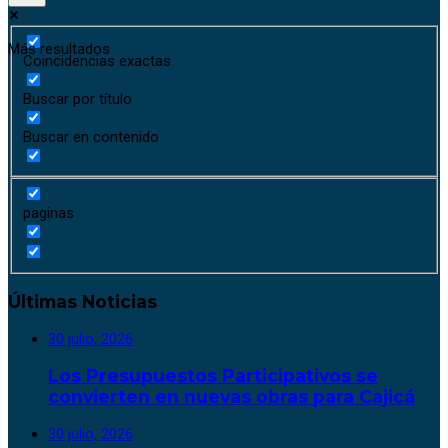
Más resultados
Coincidencias exactas
Buscar por título
Buscar en contenido
paginas
Últimas Noticias
30 julio, 2026
Los Presupuestos Participativos se
convierten en nuevas obras para Cajicá
30 julio, 2026