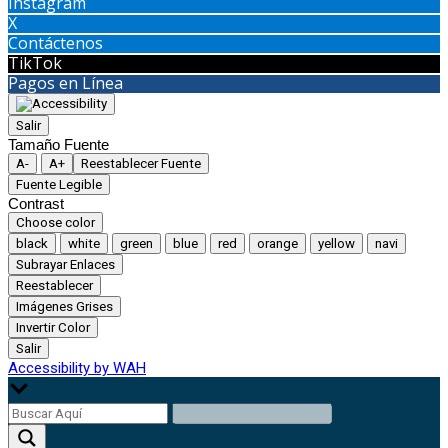
Instagram
X
Contáctenos
TikTok
Pagos en Línea
Salir
Tamaño Fuente
A-
A+
Reestablecer Fuente
Fuente Legible
Contrast
Choose color
black
white
green
blue
red
orange
yellow
navi
Subrayar Enlaces
Reestablecer
Imágenes Grises
Invertir Color
Salir
Accessibility by WAH