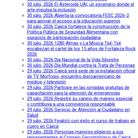
30 julio, 2026
El Asteroide UAI, un escenario donde el
arte impulsa la inclusión
30 julio, 2026
Abierta la convocatoria FESC 2026-2
para apoyar el acceso a la educación superior
30 julio, 2026
Cajicá fortalece la construcción de la
Política Pública de Seguridad Alimentaria con
espacios de participación ciudadana
30 julio, 2026
1280 Almas y La Mosca Tsé-Tsé
encabezan el cartel de los 15 años de Fortaleza Rock
2026
30 julio, 2026
Día Nacional de la Vida Silvestre
30 julio, 2026
Día Mundial contra la Trata de Personas
29 julio, 2026
Cajicá será sede de la instalación oficial
de TV Morfosis, encuentro iberoamericano de
medios y televisión
29 julio, 2026
Participe en las jornadas gratuitas de
capacitación para la atención de emergencias
29 julio, 2026
Registre su canino de manejo especial
y contribuya a una convivencia responsable
29 julio, 2026
Servicio de Atención al Ciudadano en
Salud
29 julio, 2026
Finalizó con éxito el curso de trabajo en
cuero en Cajicá
29 julio, 2026
Personas mayores eligieron a sus
representantes al Consejo Gerontológico de Cajicá