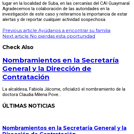
lugar en la localidad de Suba, en las cercanías del CAI Guaymaral.
Gestión del Riesgo
Agradecemos la colaboración de las autoridades en la
Inspección de Policía I, II Y III
investigación de este caso y reiteramos la importancia de estar
Planeación
alertas y de reportar cualquier actividad sospechosa.
Planeación Estratégica
Desarrollo Territorial
Previous article
Ayúdanos a encontrar su familia
Salud
Next article
No pierdas esta oportunidad
Aseguramiento, Desarrollo y Servicios
Salud Pública
Check Also
Desarrollo Social
Equidad y Familia
Nombramientos en la Secretaría
Infancia y Juventud
Mujer y Género
General y la Dirección de
Comisaría de Familia I, ll y III
Contratación
Seguridad y Convivencia
TIC y CTeI
Publicaciones
La alcaldesa, Fabiola Jácome, oficializó el nombramiento de la
doctora Claudia Milena Pove…
MENU
DE INTERÉS
DE INTERÉS:
ÚLTIMAS NOTICIAS
| Nuestro Alcalde
| Cajicá Ideal
| Centro de Relevo
Nombramientos en la Secretaría General y la
Últimas Noticias