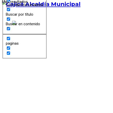
Más resultados
Coincidencias exactas
Buscar por título
Buscar en contenido
paginas
Inicio
Coincidencias exactas
Transparencia y Acceso a la Información Pública
ATENCIÓN Y SERVICIOS A LA CIUDADANIA
Buscar por título
Trámites y Servicios
Contacto
Buscar en contenido
PQRS
Centro de Relevo