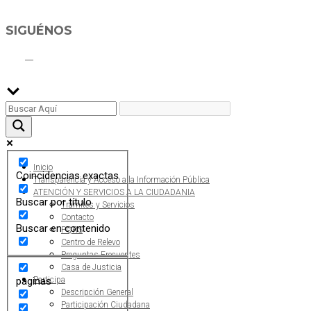
SIGUÉNOS
ALCALDÍA MUNICIPAL DE CAJICÁ
Derechos Reservados ©Alcaldía de Cajicá- Política de Privacidad
Dirección Sede Principal: Calle 2 # 4-07
Línea Gratuita PBX 8837077 - Movil PQRs +57 3152378409
Línea Anticorrupción PBX 8837077 ext 14001
Correo electrónico: ventanillapqrs-alcaldia@cajica.gov.co
Correo para Notificaciones Judiciales:
sjurnotificaciones@cajica.gov.co
Horario de Atención:
Lunes a Jueves de 8:00 a.m a 1:00 p.m - 2:00 p.m a 5:30 p.m
Viernes de 8:00 a.m a 1:00 p.m - 2:00 p.m a 4:30 p.m
Horario de Atención Ventanilla Hacienda:
Lunes a Viernes de 8:00 a.m a 4:00 p.m - Jornada Continua
Horario de Atención Sisbén:
Lunes a Jueves de 8:00 am a 12:00 pm y de 2:00 pm a 4:00 pm.