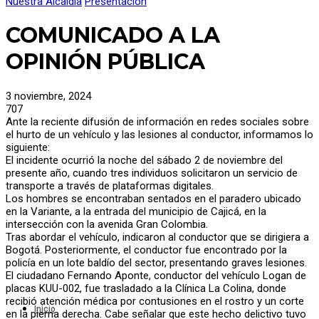
Nuestra Alcaldía
Presentación
Rendición de Cuentas
Secretarías
COMUNICADO A LA
Ambiente y Desarrollo Rural
Desarrollo Económico
OPINIÓN PÚBLICA
Despacho
Oficina Control Interno
Oficina Prensa y Comunicaciones
3 noviembre, 2024
Oficina Control Disciplinario Interno
707
Educación
Ante la reciente difusión de información en redes sociales sobre
Educación Continua
el hurto de un vehículo y las lesiones al conductor, informamos lo
General
siguiente:
Contratación
El incidente ocurrió la noche del sábado 2 de noviembre del
Atención al Usuario y al Ciudadano PQRS
presente año, cuando tres individuos solicitaron un servicio de
Gestión Humana
transporte a través de plataformas digitales.
Hacienda
Los hombres se encontraban sentados en el paradero ubicado
Financiera
en la Variante, a la entrada del municipio de Cajicá, en la
Rentas y Jurisdicción Coactiva
intersección con la avenida Gran Colombia.
Infraestructura y Obras Públicas
Tras abordar el vehículo, indicaron al conductor que se dirigiera a
Construcciones y Supervisión
Bogotá. Posteriormente, el conductor fue encontrado por la
Estudios, Diseños y Presupuestos
policía en un lote baldío del sector, presentando graves lesiones.
Jurídica
El ciudadano Fernando Aponte, conductor del vehículo Logan de
Tránsito, Transporte y Movilidad
placas KUU-002, fue trasladado a la Clínica La Colina, donde
Seguridad Vial y Coordinación
recibió atención médica por contusiones en el rostro y un corte
Tránsito y Transporte
Inicio
en la pierna derecha. Cabe señalar que este hecho delictivo tuvo
Gobierno y Participación Ciudadana