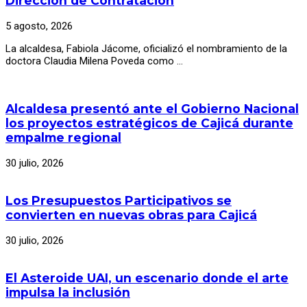
Dirección de Contratación
30 julio, 2026
5 agosto, 2026
Los Presupuestos Participativos se
La alcaldesa, Fabiola Jácome, oficializó el nombramiento de la
convierten en nuevas obras para Cajicá
doctora Claudia Milena Poveda como …
30 julio, 2026
El Asteroide UAI, un escenario donde el
Alcaldesa presentó ante el Gobierno Nacional
arte impulsa la inclusión
los proyectos estratégicos de Cajicá durante
empalme regional
30 julio, 2026
30 julio, 2026
Abierta la convocatoria FESC 2026-2 para
apoyar el acceso a la educación superior
Los Presupuestos Participativos se
30 julio, 2026
convierten en nuevas obras para Cajicá
Cajicá fortalece la construcción de la
30 julio, 2026
Política Pública de Seguridad Alimentaria
con espacios de participación ciudadana
El Asteroide UAI, un escenario donde el arte
impulsa la inclusión