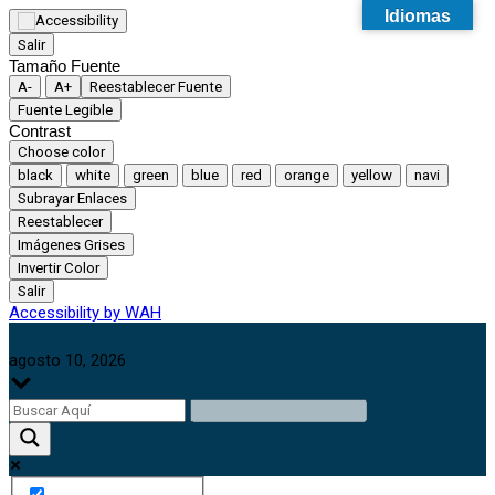
Idiomas
Salir
Tamaño Fuente
A-
A+
Reestablecer Fuente
Fuente Legible
Contrast
Choose color
black
white
green
blue
red
orange
yellow
navi
Subrayar Enlaces
Reestablecer
Imágenes Grises
Invertir Color
Salir
Accessibility by WAH
agosto 10, 2026